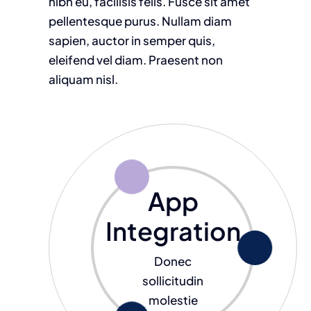
nibh eu, facilisis felis. Fusce sit amet
pellentesque purus. Nullam diam
sapien, auctor in semper quis,
eleifend vel diam. Praesent non
aliquam nisl.
App
Integration
Donec
sollicitudin
molestie